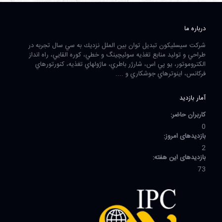
درباره ما
شرکت سیسلیکون تبدیل توان بین الملل نزديك به سي سال تجربه در
طراحي و توليد منابع تغذيه سوئيچينگ و خطي، كوره القايي، راه انداز
الكتروموتور، يو پي اس، شارژر باطري، ماژولهاي تغذيه، كنورتورهاي
فركانس، اينوترهاي جوشكاري و ....
آمار بازدید
کاربران حاضر:
0
بازدیدهای امروز:
2
بازدیدهای این هفته:
73